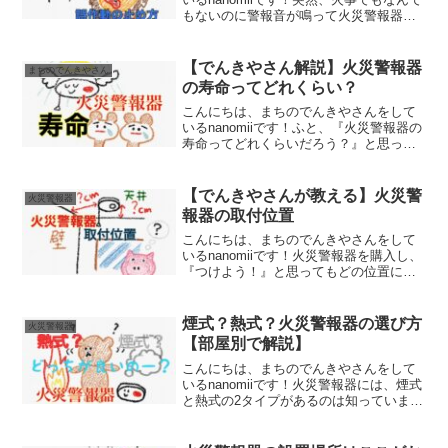
もないのに警報音が鳴って火災警報器が
誤作動してしまうことはありませんか？
結構大きい音なので、びっくりしますよ
ね。そこで今回は、火災警報器が誤作動
【でんきやさん解説】火災警報器
まちのでんきやさん
してしまった時の...
の寿命ってどれくらい？
こんにちは、まちのでんきやさんをして
いるnanomiiです！ふと、『火災警報器の
寿命ってどれくらいだろう？』と思った
ことはありませんか？火災が起こってし
まった時に寿命が原因で火災警報器が作
動しなかった、、、なんてことが無いよ
【でんきやさんが教える】火災警
火災警報器
うにしたいですよ...
報器の取付位置
こんにちは、まちのでんきやさんをして
いるnanomiiです！火災警報器を購入し、
『つけよう！』と思ってもどの位置に設
置すればいいかわからないことはありま
せんか？火災警報器の設置位置によって
は、誤作動や故障、もしくは火災があっ
煙式？熱式？火災警報器の選び方
火災警報器
た時に検知が遅れ...
【部屋別で解説】
こんにちは、まちのでんきやさんをして
いるnanomiiです！火災警報器には、煙式
と熱式の2タイプがあるのは知っています
か？実は、部屋の種類によって最適なタ
イプがあります。そこで今回は、場所別