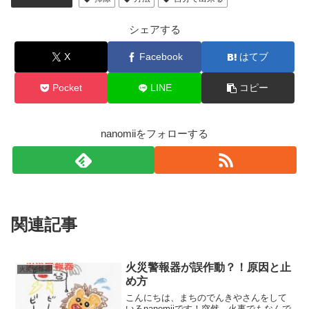
シェアする
X
Facebook
はてブ
Pocket
LINE
コピー
nanomiiをフォローする
関連記事
火災警報器が誤作動？！原因と止
火災警報器
め方
こんにちは、まちのでんきやさんをして
いるnanomiiです！突然、火事でもなんで