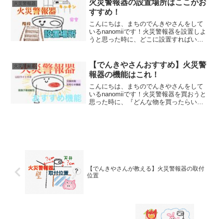
の火災警報器のおすすめタイプについて
火災警報器の設置場所はここがお
火災警報器
話していきます...
すすめ！
こんにちは、まちのでんきやさんをして
いるnanomiiです！火災警報器を設置しよ
うと思った時に、どこに設置すればいい
か悩むことはありませんか？火災警報器
を有効な場所に設置しないと効果が最大
限に発揮されない場合があります。そこ
【でんきやさんおすすめ】火災警
火災警報器
で今回は、火災警...
報器の機能はこれ！
こんにちは、まちのでんきやさんをして
いるnanomiiです！火災警報器を買おうと
思った時に、『どんな物を買ったらいい
んだろう？』と悩むことはありません
か？色々な種類の火災警報器があってよ
く分からないですよね。そこで今回は、
でんきやさんがおす...
【でんきやさんが教える】火災警報器の取付
位置